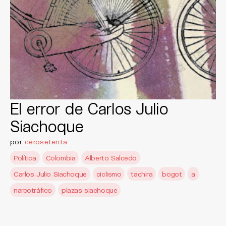
El error de Carlos Julio
Siachoque
por
cerosetenta
Política
Colombia
Alberto Salcedo
Carlos Julio Siachoque
ciclismo
tachira
bogot
a
narcotráfico
plazas siachoque