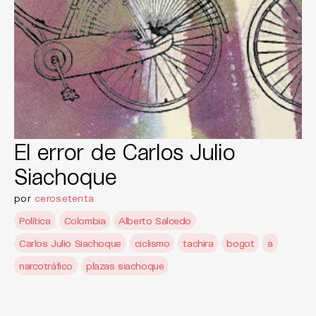
El error de Carlos Julio
Siachoque
por
cerosetenta
Política
Colombia
Alberto Salcedo
Carlos Julio Siachoque
ciclismo
tachira
bogot
a
narcotráfico
plazas siachoque