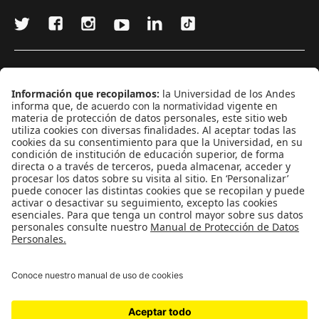
¿Quieres escribir en 070?
CONTÁCTANOS
cerosetenta@uniandes.edu.co
BOGOTÁ, COLOMBIA
NEWSLETTER
Suscríbase