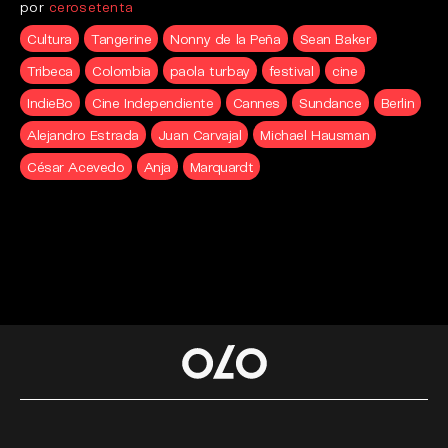
por
cerosetenta
Cultura
Tangerine
Nonny de la Peña
Sean Baker
Tribeca
Colombia
paola turbay
festival
cine
IndieBo
Cine Independiente
Cannes
Sundance
Berlin
Alejandro Estrada
Juan Carvajal
Michael Hausman
César Acevedo
Anja
Marquardt