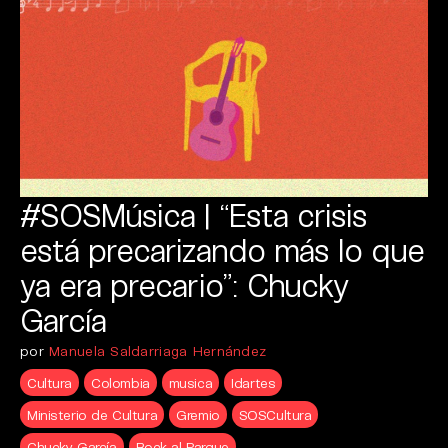
#SOSMúsica | “Esta crisis
está precarizando más lo que
ya era precario”: Chucky
García
por
Manuela Saldarriaga Hernández
Cultura
Colombia
musica
Idartes
Ministerio de Cultura
Gremio
SOSCultura
Chucky García
Rock al Parque