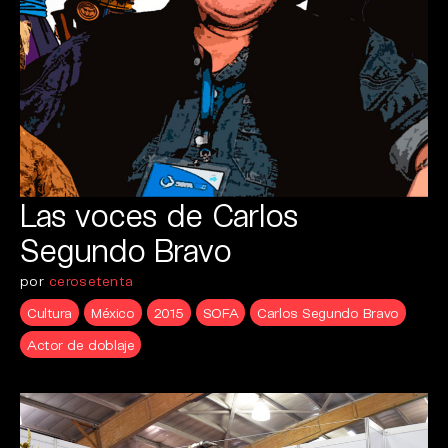
Las voces de Carlos
Segundo Bravo
por
cerosetenta
Cultura
México
2015
SOFA
Carlos Segundo Bravo
Actor de doblaje