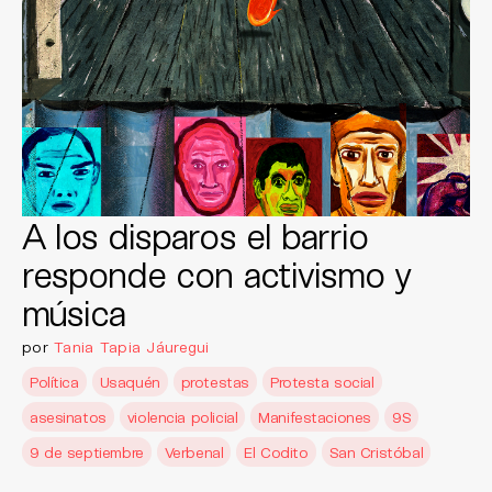
A los disparos el barrio
responde con activismo y
música
por
Tania Tapia Jáuregui
Política
Usaquén
protestas
Protesta social
asesinatos
violencia policial
Manifestaciones
9S
9 de septiembre
Verbenal
El Codito
San Cristóbal