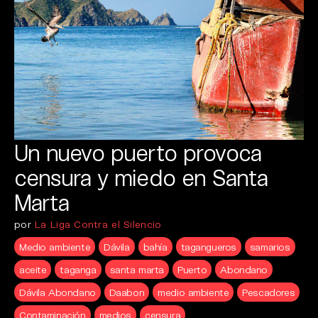
Un nuevo puerto provoca
censura y miedo en Santa
Marta
por
La Liga Contra el Silencio
Medio ambiente
Dávila
bahía
tagangueros
samarios
aceite
taganga
santa marta
Puerto
Abondano
Dávila Abondano
Daabon
medio ambiente
Pescadores
Contaminación
medios
censura