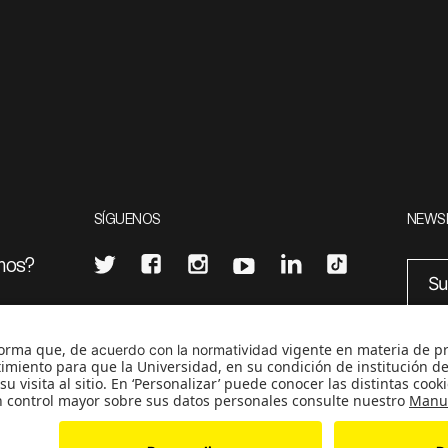
SÍGUENOS
NEWS
mos?
¿Quieres escribir en 070?
eciales
0
CONTÁCTANOS
cerosetenta@uniandes.edu.co
BOGOTÁ, COLOMBIA