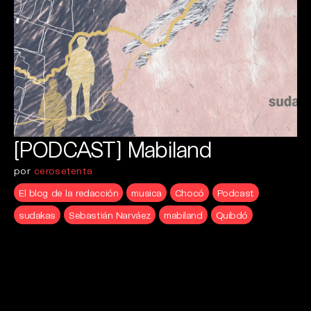
[PODCAST] Mabiland
por
cerosetenta
El blog de la redacción
musica
Chocó
Podcast
sudakas
Sebastián Narváez
mabiland
Quibdó