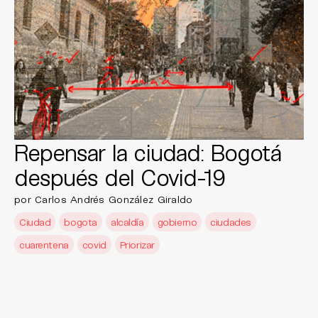
Repensar la ciudad: Bogotá
después del Covid-19
por Carlos Andrés González Giraldo
Ciudad
bogota
alcaldía
gobierno
ciudades
cuarentena
covid
Priorizar