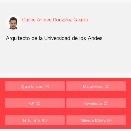
Carlos Andrés González Giraldo
Arquitecto de la Universidad de los Andes
Ojalá lo lean
(4)
Maravilloso
(0)
KK
(0)
Revelador
(0)
Ni fú ni fá
(0)
Merece MEME
(0)