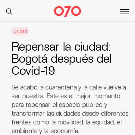
S
Ciudad
k
i
Repensar la ciudad:
p
t
Bogotá después del
o
Covid-19
c
o
n
Se acabó la cuarentena y la calle vuelve a
t
ser nuestra. Este es el mejor momento
e
para repensar el espacio público y
n
t
transformar las ciudades desde diferentes
frentes como la movilidad, la equidad, el
ambiente y la economía.