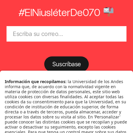
#ElNiusléterDe070
Suscríbase
Género
Política