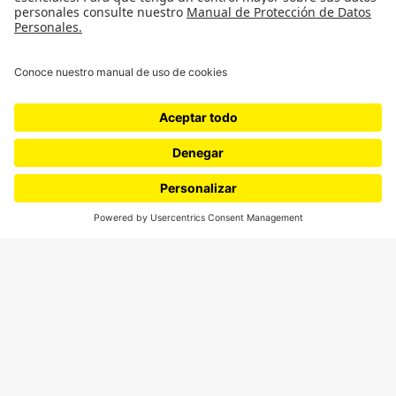
Cultura
Medio ambiente
Medios y periodismo
Ciudad
Movilización social
¿Quiénes somos?
Podcasts
Ediciones especiales
Proyectos 070
SÍGUENOS