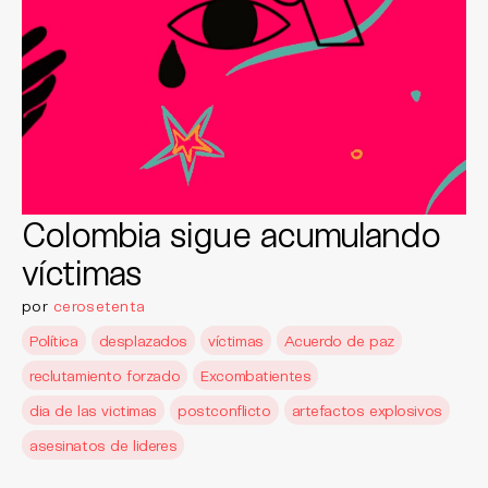
Colombia sigue acumulando
víctimas
por
cerosetenta
Política
desplazados
víctimas
Acuerdo de paz
reclutamiento forzado
Excombatientes
dia de las victimas
postconflicto
artefactos explosivos
asesinatos de lideres