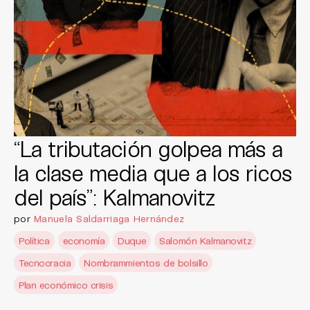
“La tributación golpea más a
la clase media que a los ricos
del país”: Kalmanovitz
por
Manuela Saldarriaga Hernández
Política
economía
Duque
Salomón Kalmanovitz
Tecnocracia
Nombrammientos de bolsillo
Plan económico crisis