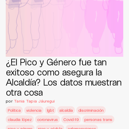
¿El Pico y Género fue tan
exitoso como asegura la
Alcaldía? Los datos muestran
otra cosa
por
Tania Tapia Jáuregui
Política
violencia
lgbt
alcaldía
discriminación
claudia lópez
coronavirus
Covid-19
personas trans
pico y género
pico y cédula
aglomeraciones