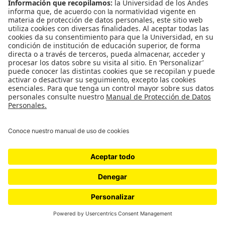
hablaban con sus empleados sobre las personas
transgénero) y que es una gestión que es
importante seguir haciendo en la normalidad más
allá del Pico y Género.
Para Juli Salamanca, sin embargo, la conclusión es
distinta:
“Esto demostró que el hecho de que Claudia López
sea lesbiana no es garantía de nada. Esto es una
decepción gigante porque ella en campaña
manoseó a las personas trans en sus discursos.
Queda en evidencia que su eslogan de campaña de
“la igualdad es imparable” solo es para los casos de
matrimonio igualitario y adopción. Nosotras
creemos, y hacemos un llamado a Claudia López,
en que ella se demoró en tumbar esta medida y la
historia se lo cobrará. Pasará a la historia no solo
por ser la primera alcaldesa lesbiana en llegar a la