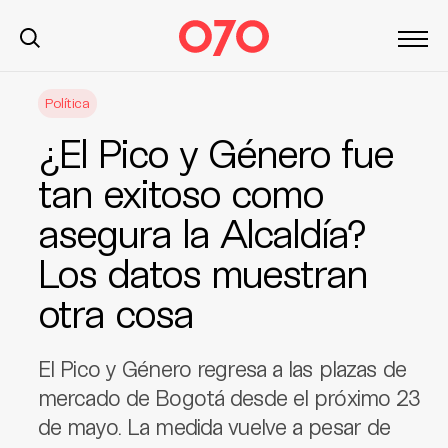
S
Política
k
i
¿El Pico y Género fue
p
t
tan exitoso como
o
asegura la Alcaldía?
c
o
Los datos muestran
n
t
otra cosa
e
n
El Pico y Género regresa a las plazas de
t
mercado de Bogotá desde el próximo 23
de mayo. La medida vuelve a pesar de