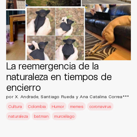
La reemergencia de la
naturaleza en tiempos de
encierro
por X. Andrade, Santiago Rueda y Ana Catalina Correa***
Cultura
Colombia
Humor
memes
coronavirus
naturaleza
batman
murciélago