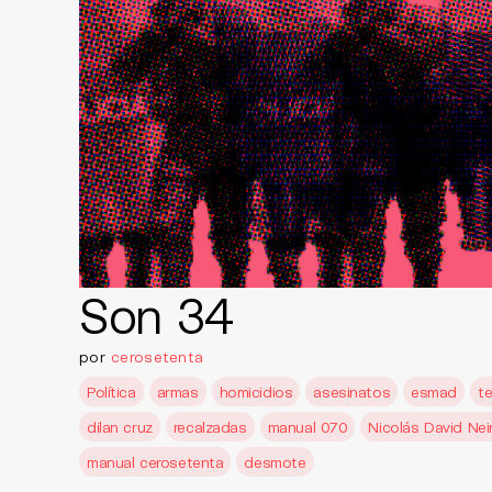
Son 34
por
cerosetenta
Política
armas
homicidios
asesinatos
esmad
t
dilan cruz
recalzadas
manual 070
Nicolás David Nei
manual cerosetenta
desmote