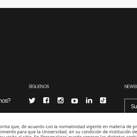
SÍGUENOS
NEWS
mos?
¿Quieres escribir en 070?
eciales
0
CONTÁCTANOS