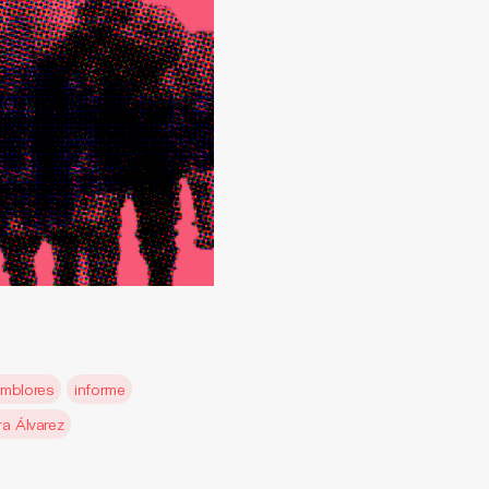
emblores
informe
ra Álvarez