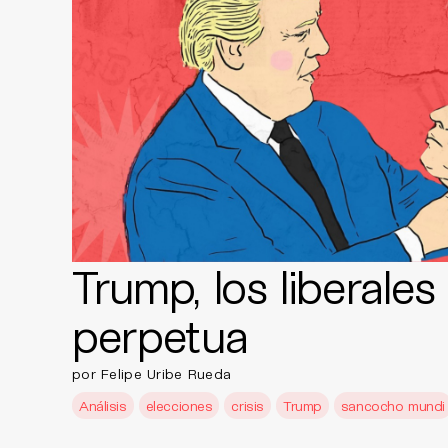
Trump, los liberales 
perpetua
por Felipe Uribe Rueda
Análisis
elecciones
crisis
Trump
sancocho mundi