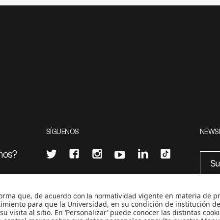
SÍGUENOS
NEWS
mos?
¿Quieres escribir en 070?
eciales
0
CONTÁCTANOS
cerosetenta@uniandes.edu.co