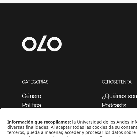
CATEGORÍAS
CEROSETENTA
Género
¿Quiénes so
Política
Podcasts
Cultura
Ediciones esp
Medio ambiente
Proyectos 07
Medios y periodismo