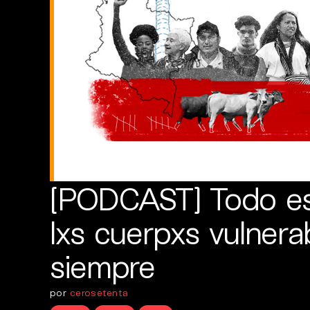
[PODCAST] Todo es 
lxs cuerpxs vulnera
siempre
por
cerosetenta