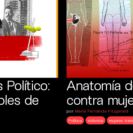
Político:
Anatomía de
bles de
contra muje
por
María Fernanda Fitzgerald
Política
violencia
mujeres tran