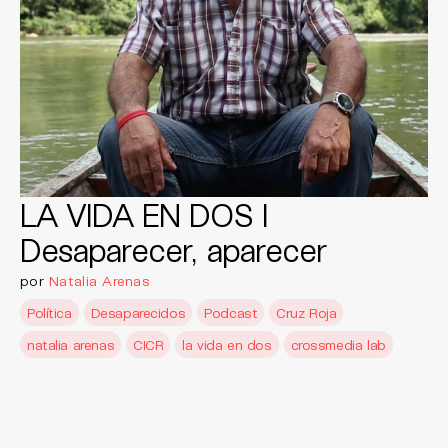
LA VIDA EN DOS I
Desaparecer, aparecer
por
Natalia Arenas
Política
Desaparecidos
Podcast
Cruz Roja
natalia arenas
CICR
la vida en dos
crossmedia lab