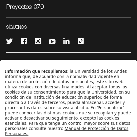
Proyectos 070
SÍGUENOS
¿Quieres escribir en 070?
CONTÁCTANOS
cerosetenta@uniandes.edu.co
BOGOTÁ, COLOMBIA
NEWSLETTER