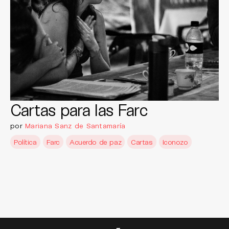
Cartas para las Farc
por
Mariana Sanz de Santamaría
Política
Farc
Acuerdo de paz
Cartas
Iconozo