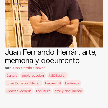
Juan Fernando Herrán: arte,
memoria y documento
por
Juan Camilo Chaves
Cultura
pablo escobar
MEDELLIN+
Juan Fernando Herrán
Héroes mil
La Vuelta
Sicarios Medellín
Escultura
arte y documento