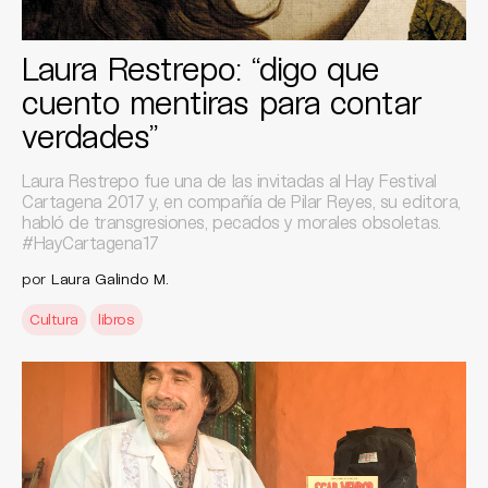
Laura Restrepo: “digo que
cuento mentiras para contar
verdades”
Laura Restrepo fue una de las invitadas al Hay Festival
Cartagena 2017 y, en compañía de Pilar Reyes, su editora,
habló de transgresiones, pecados y morales obsoletas.
#HayCartagena17
por
Laura Galindo M.
Cultura
libros