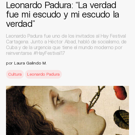
Leonardo Padura: “La verdad
fue mi escudo y mi escudo la
verdad”
Leonardo Padura fue uno de los invitados al Hay Festival
Cartagena. Junto a Héctor Abad, habló de socialismo, de
Cuba y de la urgencia que tiene el mundo moderno por
reinventarse. #HayFestival17
por
Laura Galindo M.
Cultura
Leonardo Padura