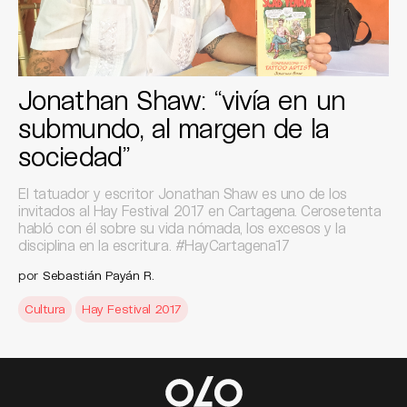
Jonathan Shaw: “vivía en un
submundo, al margen de la
sociedad”
El tatuador y escritor Jonathan Shaw es uno de los
invitados al Hay Festival 2017 en Cartagena. Cerosetenta
habló con él sobre su vida nómada, los excesos y la
disciplina en la escritura. #HayCartagena17
por
Sebastián Payán R.
Cultura
Hay Festival 2017