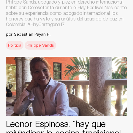
Philippe Sands, abogado y juez en derecho internacional,
habló con Cerosetenta durante el Hay Festival. Nos contó
sobre su experiencia como abogado internacional, los
horrores que ha visto y su análisis del acuerdo de paz en
Colombia. #HayCartagena17
por
Sebastián Payán R.
Política
Philippe Sands
Leonor Espinosa: “hay que
reivindicar la cocina tradicional,