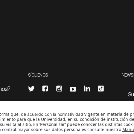
SÍGUENOS
NEWS
mos?
¿Quieres escribir en 070?
eciales
0
CONTÁCTANOS
cerosetenta@uniandes.edu.co