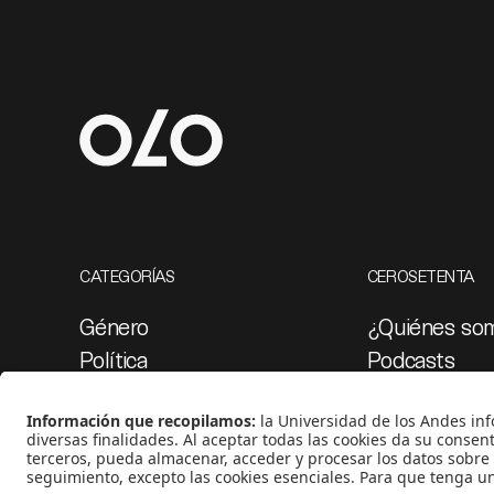
CATEGORÍAS
CEROSETENTA
Género
¿Quiénes so
Política
Podcasts
Cultura
Ediciones esp
Medio ambiente
Proyectos 07
Medios y periodismo
Ciudad