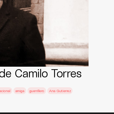
de Camilo Torres
acional
amiga
guerrillero
Ana Gutierrez