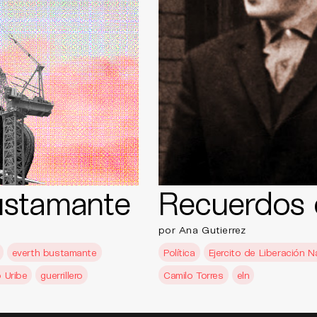
Bustamante
Recuerdos 
por Ana Gutierrez
everth bustamante
Política
Ejercito de Liberación N
o Uribe
guerrillero
Camilo Torres
eln