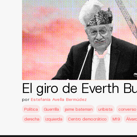
El giro de Everth 
por
Estefanía Avella Bermúdez
Política
Guerrilla
jaime bateman
uribista
converso
derecha
izquierda
Centro democrático
M19
Álvar