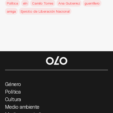
Política
eln
Camilo Torres
Ana Gutierrez
guerrillero
amiga
Ejercito de Liberación Nacional
Género
Política
Cultura
Medio ambiente