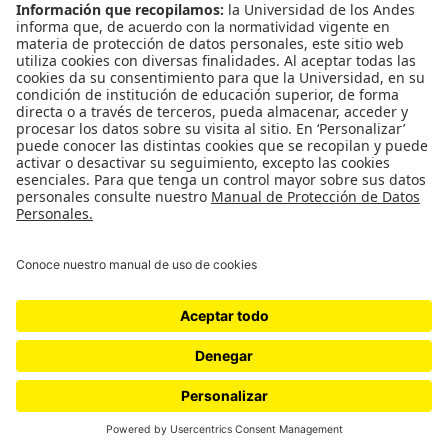
CONTÁCTANOS
cerosetenta@uniandes.edu.co
BOGOTÁ, COLOMBIA
NEWSLETTER
Suscríbase