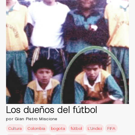
Los dueños del fútbol
por Gian Pietro Miscione
Cultura
Colombia
bogota
fútbol
L’Undici
FIFA