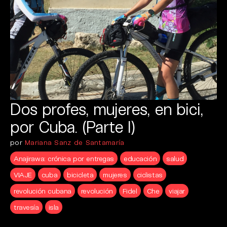
Dos profes, mujeres, en bici,
por Cuba. (Parte I)
por
Mariana Sanz de Santamaría
Anajirawa: crónica por entregas
educación
salud
VIAJE
cuba
bicicleta
mujeres
ciclistas
revolución cubana
revolución
Fidel
Che
viajar
travesía
isla