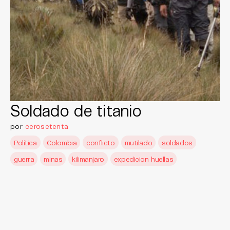
Soldado de titanio
por
cerosetenta
Política
Colombia
conflicto
mutilado
soldados
guerra
minas
kilimanjaro
expedicion huellas