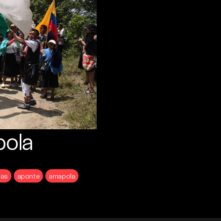
pola
gas
aponte
amapola