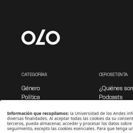
CATEGORÍAS
CEROSETENTA
Género
¿Quiénes so
Política
Podcasts
Cultura
Ediciones esp
Medio ambiente
Proyectos 07
Medios y periodismo
Ciudad