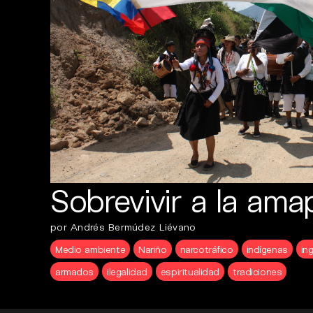
Sobrevivir a la ama
por Andrés Bermúdez Liévano
Medio ambiente
Nariño
narcotráfico
indígenas
in
armados
ilegalidad
espiritualidad
tradiciones