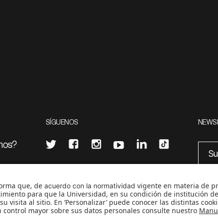
SÍGUENOS
NEWS
mos?
¿Quieres escribir en 070?
eciales
0
CONTÁCTANOS
cerosetenta@uniandes.edu.co