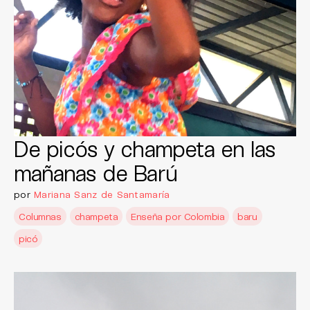
De picós y champeta en las
mañanas de Barú
por
Mariana Sanz de Santamaría
Columnas
champeta
Enseña por Colombia
baru
picó