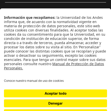
¿Quieres escribir en 070?
CONTÁCTANOS
cerosetenta@uniandes.edu.co
BOGOTÁ, COLOMBIA
NEWSLETTER
Suscríbase