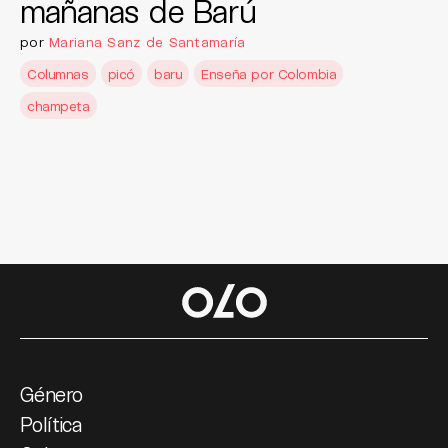
mañanas de Barú
por
Mariana Sanz de Santamaría
Columnas
picó
baru
Enseña por Colombia
champeta
Género
Política