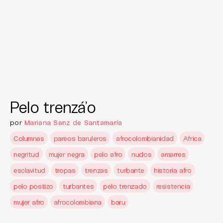
Pelo trenzá’o
por
Mariana Sanz de Santamaría
Columnas
pareos baruleros
afrocolombianidad
Africa
negritud
mujer negra
pelo afro
nudos
amarres
esclavitud
tropas
trenzas
turbante
historia afro
pelo postizo
turbantes
pelo trenzado
resistencia
mujer afro
afrocolombiana
baru