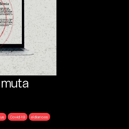
 muta
rus
Covid-19
eldiario.es