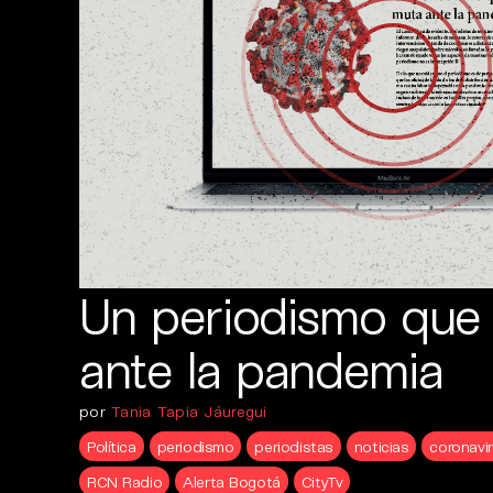
Un periodismo que
ante la pandemia
por
Tania Tapia Jáuregui
Política
periodismo
periodistas
noticias
coronavi
RCN Radio
Alerta Bogotá
CityTv