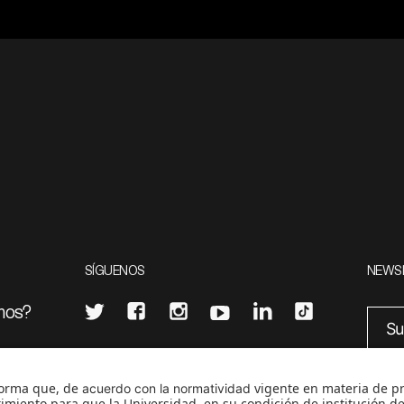
SÍGUENOS
NEWS
mos?
¿Quieres escribir en 070?
eciales
0
CONTÁCTANOS