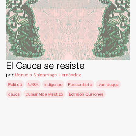
El Cauca se resiste
por
Manuela Saldarriaga Hernández
Política
NASA
indígenas
Posconflicto
ivan duque
cauca
Dumar Noé Mestizo
Edinson Quiñones