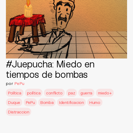
#Juepucha: Miedo en
tiempos de bombas
por
PePu
Política
política
conflicto
paz
guerra
miedo+
Duque
PePu
Bomba
Identificacion
Humo
Distraccion