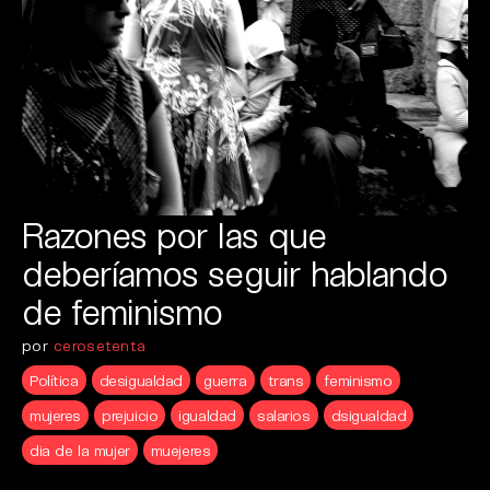
Razones por las que
deberíamos seguir hablando
de feminismo
por
cerosetenta
Política
desigualdad
guerra
trans
feminismo
mujeres
prejuicio
igualdad
salarios
dsigualdad
dia de la mujer
muejeres