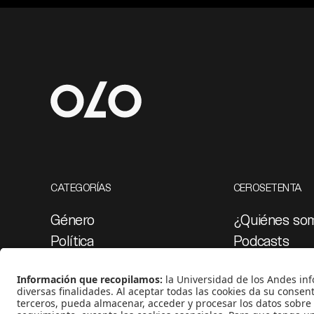
CATEGORÍAS
CEROSETENTA
Género
¿Quiénes so
Política
Podcasts
Cultura
Ediciones esp
Medio ambiente
Proyectos 07
Medios y periodismo