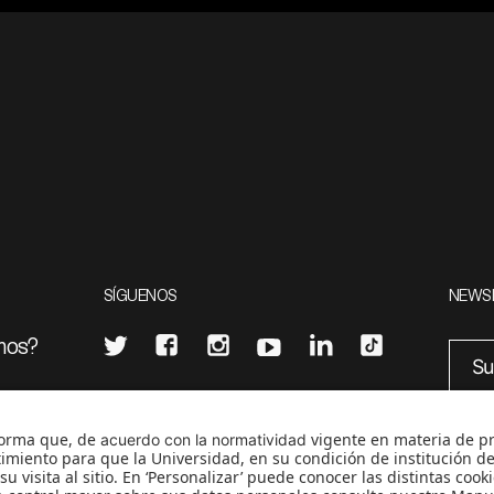
SÍGUENOS
NEWS
mos?
¿Quieres escribir en 070?
eciales
0
CONTÁCTANOS
cerosetenta@uniandes.edu.co