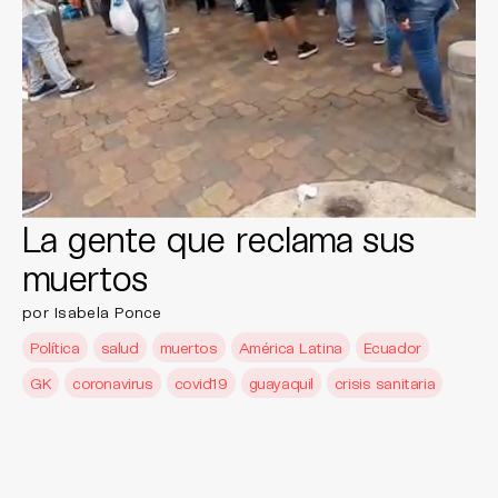
La gente que reclama sus
muertos
por Isabela Ponce
Política
salud
muertos
América Latina
Ecuador
GK
coronavirus
covid19
guayaquil
crisis sanitaria