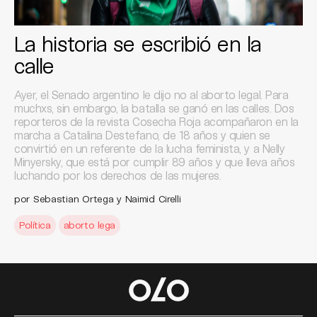
La historia se escribió en la
calle
Ayer, el Senado argentino le dijo no al aborto legal. Para
muchxs, sin embargo, la batalla se ganó en las calles. Dos
reporteros de la revista Cosecha Roja acompañaron en la
marcha a Catalina Destefano, de 18 años y quien se
convirtió en un referente de la lucha feminista, y a Nelly
Minyersky, que está por cumplir 89 años y que lleva años
luchando por los derechos de las mujeres.
por Sebastian Ortega y Naimid Cirelli
Política
aborto lega