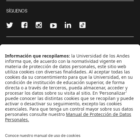
SÍGUENOS
¿Quieres escribir en 070?
CONTÁCTANOS
cerosetenta@uniandes.edu.co
BOGOTÁ, COLOMBIA
NEWSLETTER
Suscríbase