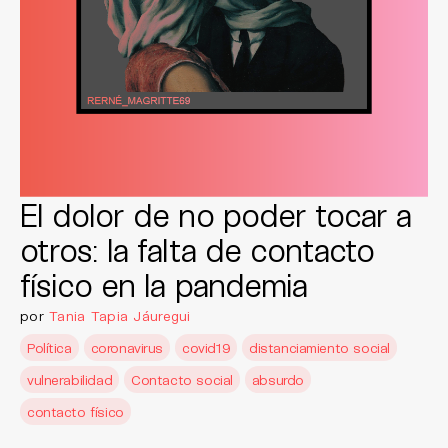
El dolor de no poder tocar a
otros: la falta de contacto
físico en la pandemia
por
Tania Tapia Jáuregui
Política
coronavirus
covid19
distanciamiento social
vulnerabilidad
Contacto social
absurdo
contacto físico