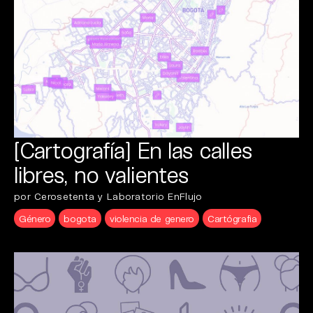
[Cartografía] En las calles
libres, no valientes
por Cerosetenta y Laboratorio EnFlujo
Género
bogota
violencia de genero
Cartógrafia