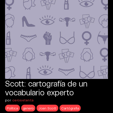
Scott: cartografía de un
vocabulario experto
por
cerosetenta
Política
genero
Joan Scott
Cartógrafia