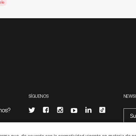
ele
SÍGUENOS
NEWS
mos?
¿Quieres escribir en 070?
eciales