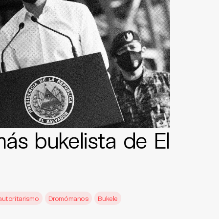
ás bukelista de El
autoritarismo
Dromómanos
Bukele