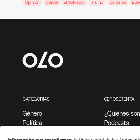
Opinión
Cárcel
El Salvador
Trump
Cárceles
Buk
CATEGORÍAS
CEROSETENTA
Género
¿Quiénes so
Política
Podcasts
Cultura
Ediciones esp