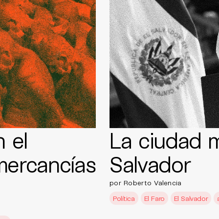
 el
La ciudad m
mercancías
Salvador
por Roberto Valencia
Política
El Faro
El Salvador