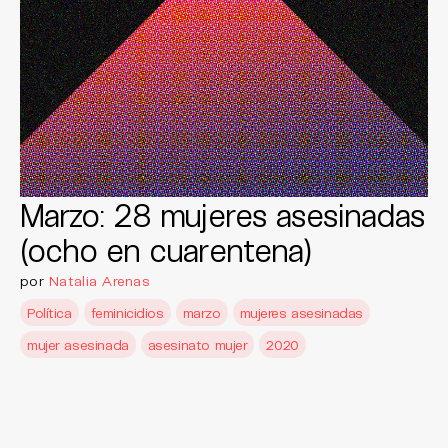
Marzo: 28 mujeres asesinadas
(ocho en cuarentena)
por
Natalia Arenas
Política
feminicidios
marzo
mujeres asesinadas
mujer asesinada
asesinato mujer
2020