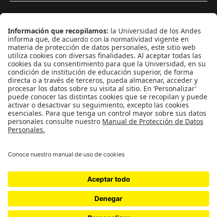
¿Quieres escribir en 070?
CONTÁCTANOS
cerosetenta@uniandes.edu.co
BOGOTÁ, COLOMBIA
NEWSLETTER
Suscríbase