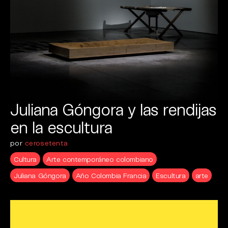
Juliana Góngora y las rendijas
en la escultura
por
cerosetenta
Cultura
Arte contemporáneo colombiano
Juliana Góngora
Año Colombia Francia
Escultura
arte