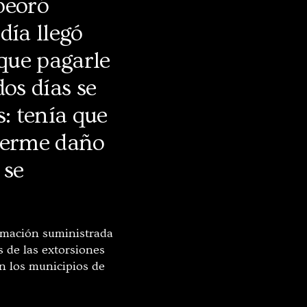
peoró
día llegó
que pagarle
dos días se
s: tenía que
cerme daño
 se
rmación suministrada
 de las extorsiones
an los municipios de