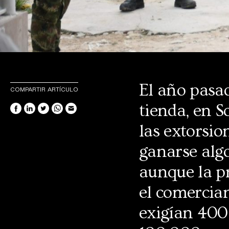
El año pasa
COMPARTIR ARTÍCULO
tienda, en S
las extorsio
ganarse algo
aunque la pr
el comercian
exigían 400