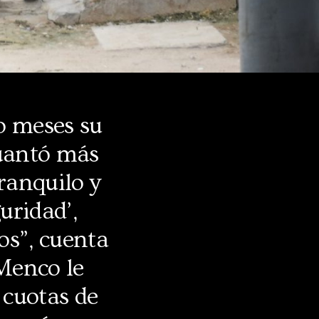
o meses su
guantó más
ranquilo y
uridad’,
os”, cuenta
 Menco le
 cuotas de