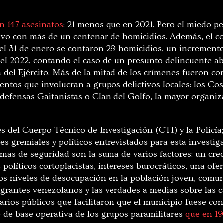
n 147 asesinatos
: 21 menos que en 2021. Pero el miedo pe
ivo con más de un centenar de homicidios. Además, el c
 el 31 de enero se contaron 29 homicidios, un increment
el 2022, contando el caso de un presunto delincuente ab
la del Ejército. Más de la mitad de los crímenes fueron 
entos que involucran a grupos delictivos locales: los Co
odefensas Gaitanistas o Clan del Golfo, la mayor organiz
es del Cuerpo Técnico de Investigación (CTI) y la Policía
es gremiales y políticos entrevistados para esta investi
emas de seguridad son la suma de varios factores: un cr
políticos cortoplacistas, intereses burocráticos, una ofer
tos niveles de desocupación en la población joven, comun
grantes venezolanos y las verdades a medias sobre las ca
arios públicos que facilitaron que el municipio fuese co
 de base operativa de los grupos paramilitares
que en 19