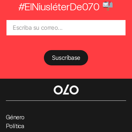
#ElNiusléterDe070
Suscríbase
Género
Política