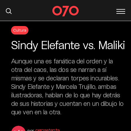
S
Cultura
k
i
Sindy Elefante vs. Maliki
p
t
o
Aunque una es fanática del orden y la
c
otra del caos, las dos se narran a sí
o
mismas y se declaran torpes incurables.
n
Sindy Elefante y Marcela Trujillo, ambas
t
ilustradoras, hablan de lo que hay detrás
e
n
de sus historias y cuentan en un dibujo lo
t
que ven en la otra.
cerosetenta
por