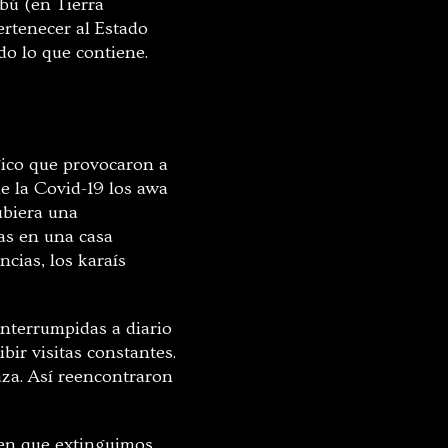
bú (en Tierra
ertenecer al Estado
odo lo que contiene.
gico que provocaron a
e la Covid-19 los awa
ubiera una
ías en una casa
cias, los karaís
interrumpidas a diario
bir visitas constantes.
aza. Así reencontraron
 en que extinguimos