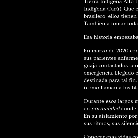
Tierra Indígena Alto T
Indígena Carú). Que e
brasilero, ellos tienen
También a tomar todas
Esa historia empezaba 
En marzo de 2020 con 
sus parientes enferme
guajá contactados cerr
emergencia. Llegado es
destinada para tal fin
(como llaman a los bl
Durante esos largos m
en
normalidad
donde s
En su aislamiento por
sus ritmos, sus silenci
Conocer esas vidas co