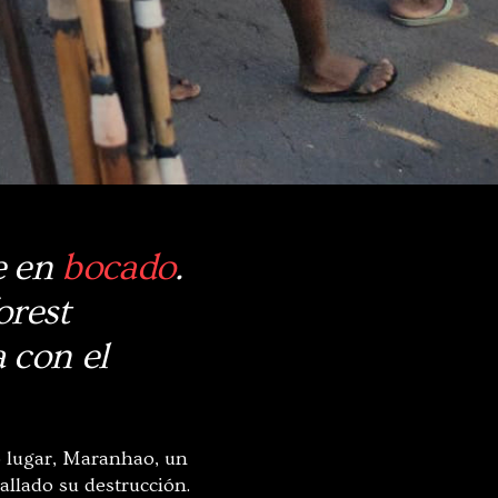
e en
bocado
.
orest
 con el
o lugar, Maranhao, un
llado su destrucción.