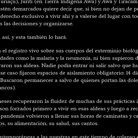
uriaçu), Juriti (en Tierra Indígena Awa) y Awá y Tiracam
stén demarcados quiere decir que, si bien no dejan de p
 derecho exclusivo a vivir ahí y a valerse del lugar con t
 las decisiones y organizarse.
así, y esta también lo hará.
el registro vivo sobre sus cuerpos del exterminio bioló
dades como la malaria y la neumonía, ni bien supieron d
aron sus aldeas. Nadie podía entrar ni salir salvo que h
e caso fijaron espacios de aislamiento obligatorio: 14 d
. Buscaron permanecer a salvo de quienes portan las dolen
ancos).
eses recuperaron la fluidez de muchas de sus prácticas 
on forzados primero a vivir en esas aldeas y luego a reci
 pandemia volvieron a llenar sus horas de caminatas y c
os, su alimentación, su salud, sus cantos.
ntemporáneas a las nuestras en este tiempo de colapso