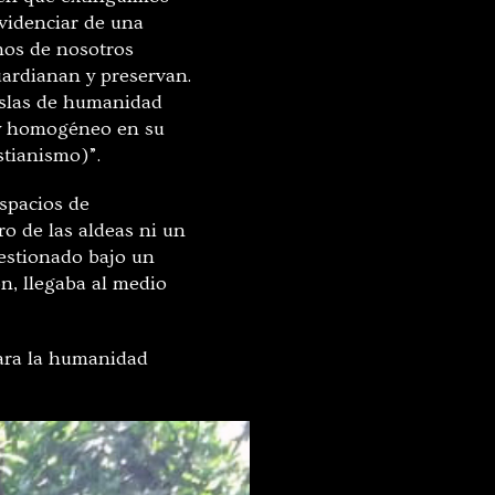
evidenciar de una
hos de nosotros
ardianan y preservan.
islas de humanidad
 y homogéneo en su
stianismo)”.
spacios de
o de las aldeas ni un
estionado bajo un
ón, llegaba al medio
para la humanidad