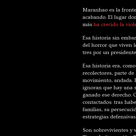
Maranhao es la front
acabando. El lugar do
más
ha crecido la viol
Esa historia sin emba
del horror que viven 
tres por un presidente
Esa historia era, como
recolectores, parte d
movimiento, andada. 
ignoran que hay una s
ganado ese derecho. O
contactados: tras hab
familias, su persecuc
estrategias defensivas
Son sobrevivientes y v