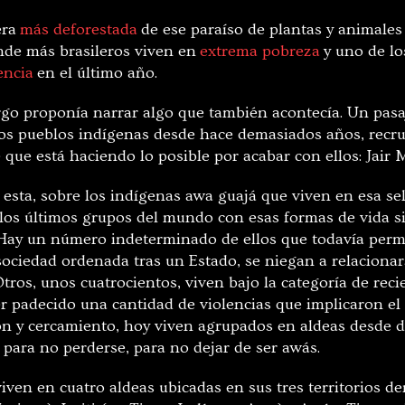
era
más deforestada
de ese paraíso de plantas y animales
nde más brasileros viven en
extrema pobreza
y uno de lo
encia
en el último año.
rgo proponía narrar algo que también acontecía. Un pas
los pueblos indígenas desde hace demasiados años, recru
 que está haciendo lo posible por acabar con ellos: Jair 
 esta, sobre los indígenas awa guajá que viven en esa se
e los últimos grupos del mundo con esas formas de vida 
Hay un número indeterminado de ellos que todavía perm
ociedad ordenada tras un Estado, se niegan a relacionar
tros, unos cuatrocientos, viven bajo la categoría de rec
er padecido una cantidad de violencias que implicaron el
ión y cercamiento, hoy viven agrupados en aldeas desde 
 para no perderse, para no dejar de ser awás.
iven en cuatro aldeas ubicadas en sus tres territorios d