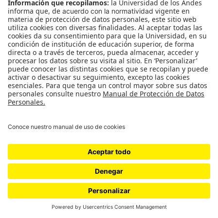
Lucas, un vendedor de artesanías que se ubica
frente a la estación de Alcalá, al norte de la ciudad,
toma sancocho y come sierra frita, con una cuchara
y los dedos de la mano derecha. Algunos bromean:
saben que fuma marihuana y dicen que es mejor
no coger su maletín para no meterse en problemas.
Su cena esa noche corre por invitación de Arturo
Grueso Bonilla, un hombre grande, que viste
sombrero blanco y una especie de guayabera con
diseño de hojas flotando sobre un fondo de agua
azul, y al que varios universitarios le hacen
consultas.
Arturo sale y vuelve a entrar al restaurante con un
paquete de varias ramas de eucalipto que empaca
en una bolsa negra. Las lleva para poner debajo de
la cama y varios de los asistentes, entre ellos el
rastafari y un abogado delgado y alto de pañuelo
de seda en el bolsillo del blazer, se roban una