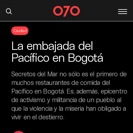
S
Ciudad
k
i
La embajada del
p
t
Pacífico en Bogotá
o
c
Secretos del Mar no sólo es el primero de
o
n
muchos restaurantes de comida del
t
Pacífico en Bogotá. Es, además, epicentro
e
de activismo y militancia de un pueblo al
n
que la violencia y la miseria han obligado a
t
vivir en el destierro.