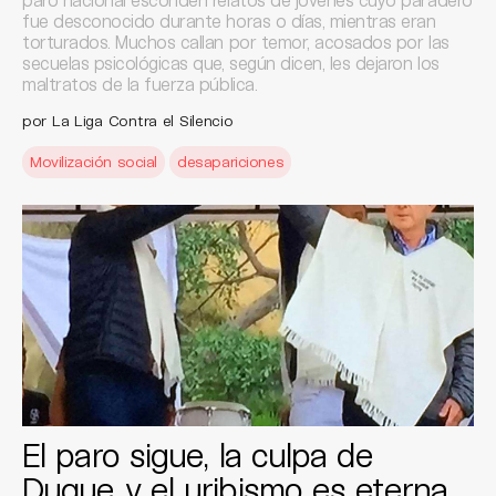
fue desconocido durante horas o días, mientras eran
torturados. Muchos callan por temor, acosados por las
secuelas psicológicas que, según dicen, les dejaron los
maltratos de la fuerza pública.
por La Liga Contra el Silencio
Movilización social
desapariciones
El paro sigue, la culpa de
Duque y el uribismo es eterna