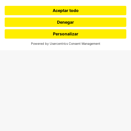
Ciudad
Movilización social
¿Quiénes somos?
Podcasts
Ediciones especiales
Proyectos 070
SÍGUENOS
¿Quieres escribir en 070?