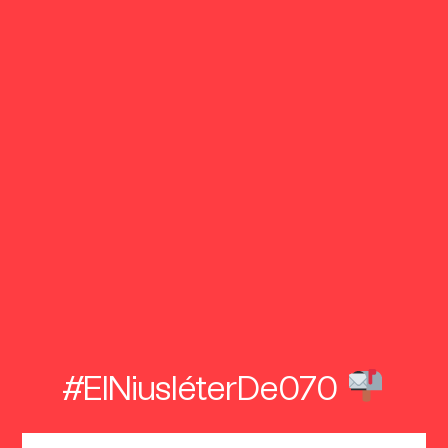
#ElNiusléterDe070