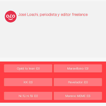
José Loschi, periodista y editor freelance
Ojalá lo lean
(0)
Maravilloso
(0)
KK
(0)
Revelador
(0)
Ni fú ni fá
(0)
Merece MEME
(0)