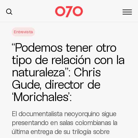
S
Entrevista
k
i
“Podemos tener otro
p
t
tipo de relación con la
o
naturaleza”: Chris
c
o
Gude, director de
n
t
‘Morichales’:
e
n
El documentalista neoyorquino sigue
t
presentando en salas colombianas la
última entrega de su trilogía sobre