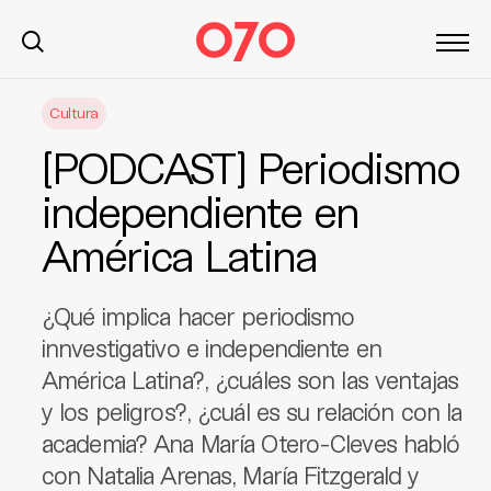
S
Cultura
k
i
[PODCAST] Periodismo
p
t
independiente en
o
América Latina
c
o
n
¿Qué implica hacer periodismo
t
innvestigativo e independiente en
e
América Latina?, ¿cuáles son las ventajas
n
t
y los peligros?, ¿cuál es su relación con la
academia? Ana María Otero-Cleves habló
con Natalia Arenas, María Fitzgerald y