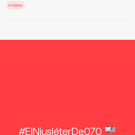
Análisis
#ElNiusléterDe070