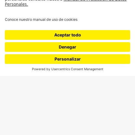
¿Quieres escribir en 070?
CONTÁCTANOS
cerosetenta@uniandes.edu.co
BOGOTÁ, COLOMBIA
NEWSLETTER
Suscríbase